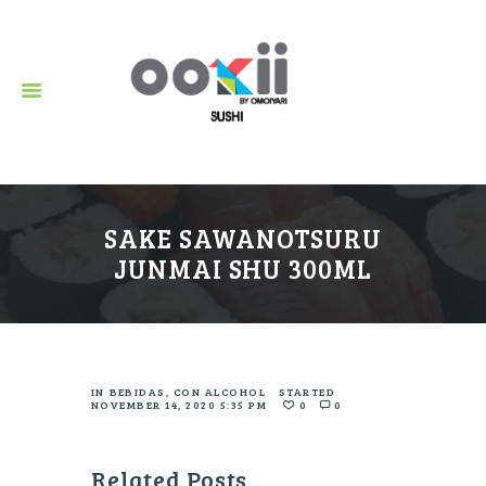
Restaurante de Sushi en Puerto Vallarta.
SAKE SAWANOTSURU
JUNMAI SHU 300ML
IN
BEBIDAS
,
CON ALCOHOL
STARTED
NOVEMBER 14, 2020 5:35 PM
0
0
Related Posts