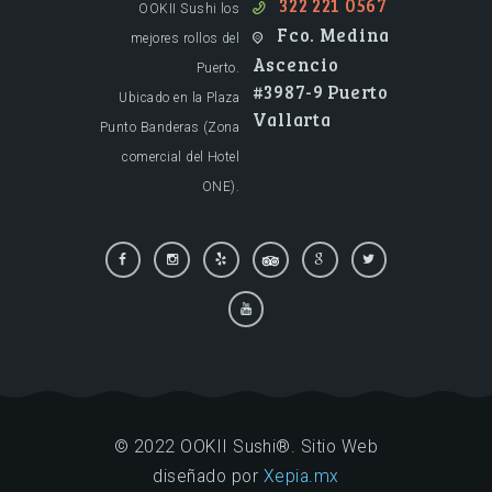
:
322 221 0567
OOKII Sushi los
Fco. Medina
mejores rollos del
Ascencio
Puerto.
#3987-9 Puerto
Ubicado en la Plaza
Vallarta
Punto Banderas (Zona
comercial del Hotel
ONE).
© 2022 OOKII Sushi®. Sitio Web
diseñado por
Xepia.mx