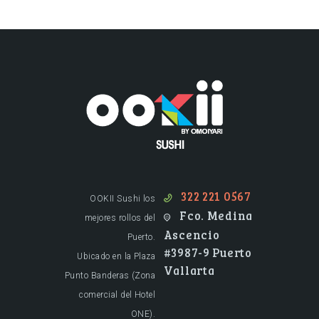
Restaurante de Sushi en Puerto Vallarta.
322 221 0567
OOKII Sushi los
Fco. Medina
mejores rollos del
Ascencio
Puerto.
#3987-9 Puerto
Ubicado en la Plaza
Vallarta
Punto Banderas (Zona
comercial del Hotel
ONE).