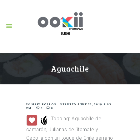
Restaurante de Sushi en Puerto Vallarta.
Aguachile
IN
MAKI ROLLOS
STARTED
JUNE 21, 2019 7:03
PM
0
0
Topping: Aguachile de
camarón, Julianas de jitomate y
Cebolla con un toque de Chile serrano