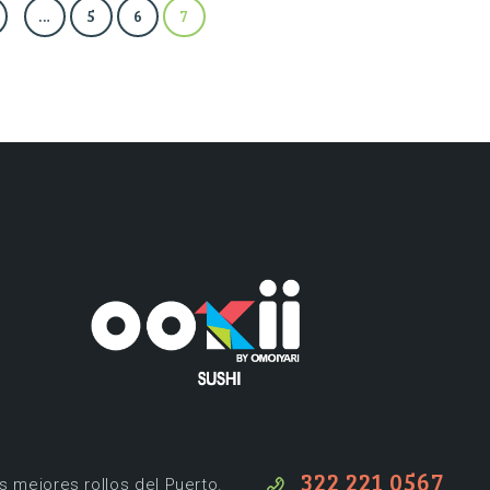
…
5
6
7
Restaurante de Sushi en Puerto Vallarta.
322 221 0567
os mejores rollos del Puerto.